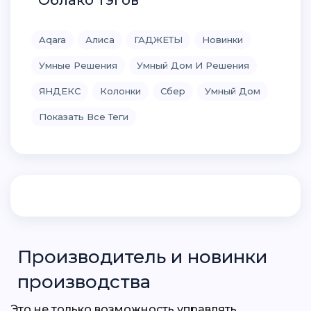
4 постов
LifeControl
0 постов
LifeSmart
Aqara
Алиса
ГАДЖЕТЫ
Новинки
0 постов
Smart Life System (SLS)
Умные Решения
Умный Дом И Решения
5 постов
Tuya
ЯНДЕКС
Колонки
Сбер
Умный Дом
68 постов
Xiaomi
14 постов
Sprut.hub
Показать Все Теги
161 постов
СБЕР
Производитель
и новинки
производства
Это не только возможность управлять