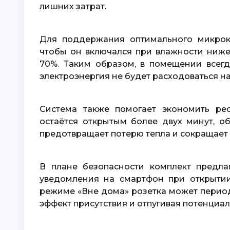
лишних затрат.
Для поддержания оптимального микроклимата увлажнитель можно настроить так,
чтобы он включался при влажности ниж
70%
. Таким образом, в помещении всег
электроэнергия не будет расходоваться н
Система также помогает экономить ресурсы во время проветривания: если окно
остаётся открытым более двух минут, об
предотвращает потерю тепла и сокращает
В плане безопасности комплект предлагает важные функции. Вы будете получать
уведомления на смартфон при открытии
режиме «Вне дома» розетка может период
эффект присутствия и отпугивая потенци