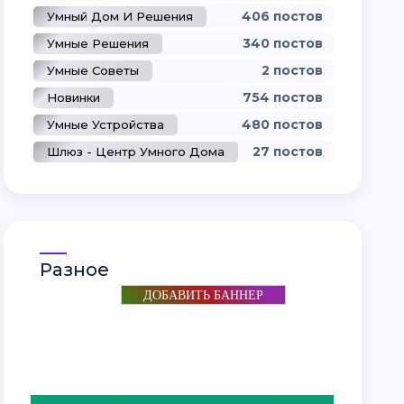
406 постов
Умный Дом И Решения
340 постов
Умные Решения
2 постов
Умные Советы
754 постов
Новинки
480 постов
Умные Устройства
27 постов
Шлюз - Центр Умного Дома
34 постов
Умная Лампочка
0 постов
Умный Выключатель
Умный Датчик Протечки Воды
0 постов
Умный Датчик Движения
Разное
0 постов
Умный Датчик Света
ДОБАВИТЬ БАННЕР
0 постов
Умный Датчик Открытия Дверей И Окон
0 постов
Умный Датчик Дыма
0 постов
Умный Датчик Газа