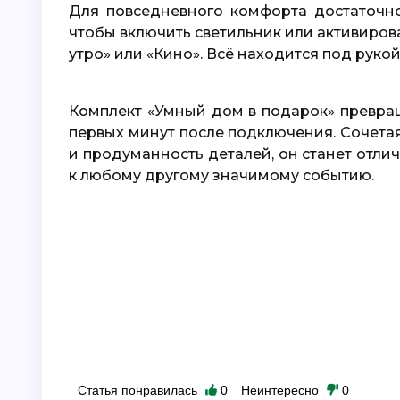
Для повседневного комфорта достаточно одного нажатия кнопки на датчике W100,
чтобы включить светильник или активиро
утро» или «Кино». Всё находится под руко
Комплект «Умный дом в подарок» превращает обычное жильё в умное пространство с
первых минут после подключения. Сочетая
и продуманность деталей, он станет отли
к любому другому значимому событию.
Статья понравилась
0
Неинтересно
0