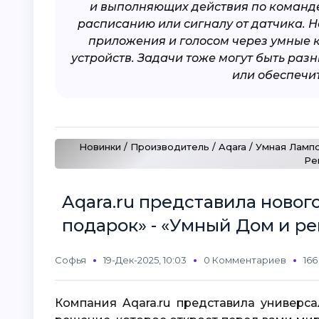
и выполняющих действия по команде 
расписанию или сигналу от датчика. 
приложения и голосом через умные 
устройств. Задачи тоже могут быть раз
или обеспечит
Новинки / Производитель / Aqara / Умная Ламп
Ре
Aqara.ru представила ново
подарок» - «Умный Дом и р
Софья
19-Дек-2025, 10:03
0 Комментариев
16
Компания Aqara.ru представила универс