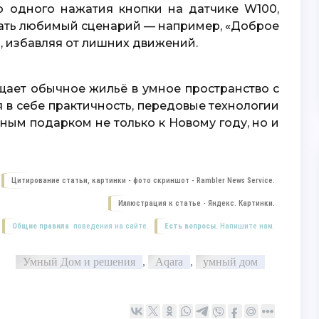
вать любимый сценарий — например, «Доброе
й, избавляя от лишних движений.
 в себе практичность, передовые технологии
чным подарком не только к Новому году, но и
Цитирование статьи, картинки - фото скриншот -
Rambler News Service.
Иллюстрация к статье -
Яндекс. Картинки.
Общие правила
поведения на сайте.
Есть вопросы.
Напишите нам.
Умный Дом и решения
,
Aqara
,
умный дом