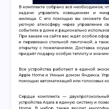
В комплекте собрано всё необходимое, ч
задачи: управлять освещением и микр
жилища. С его помощью вы сможете быс
уютную атмосферу через управление св
событиях в доме и рационально использов
При заказе на сайте вас ждёт особое оформление: устройство будет красиво упаковано
и перевязано стильной ленточкой, а так
открытку с пожеланиями. Доставка осуще
придаёт подарку особую теплоту и значим
Все устройства работают в единой экосистеме Aqara Home и легко интегрируются с
Apple Home и Умным домом Яндекса. Упр
помощью автоматизаций или голосовых к
Сердце комплекта — двухпротокольный хаб Hub M100, который объединяет все
устройства Aqara в единую систему и поз
Home. В набор также входит многофу