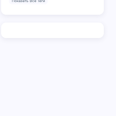
Показать Все Теги
14 постов
Sprut.hub
161 постов
СБЕР