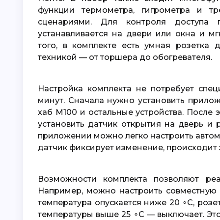
функции термометра, гигрометра и т
сценариями. Для контроля доступа п
устанавливается на двери или окна и м
того, в комплекте есть умная розетка
техникой — от торшера до обогревателя.
Настройка комплекта не потребует специальных навыков и займёт всего несколько
минут. Сначала нужно установить прило
хаб M100 и остальные устройства. После э
установить датчик открытия на дверь и 
приложении можно легко настроить автома
датчик фиксирует изменение, происходит 
Возможности комплекта позволяют реализовать множество полезных сценариев.
Например, можно настроить совместную 
температура опускается ниже
20
∘
C
, роз
температуры выше
25
∘
C
— выключает. Эт