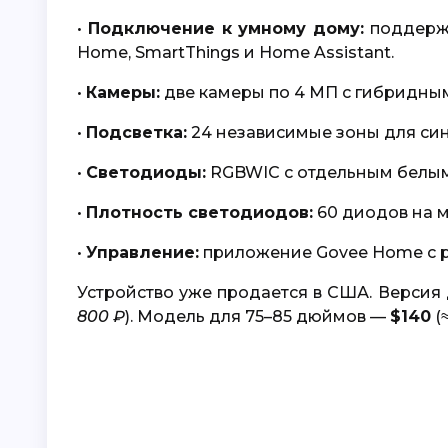
•
Подключение к умному дому:
поддержи
Home, SmartThings и Home Assistant.
•
Камеры:
две камеры по 4 МП с гибридны
•
Подсветка:
24 независимые зоны для си
•
Светодиоды:
RGBWIC с отдельным белым
•
Плотность светодиодов:
60 диодов на м
•
Управление:
приложение Govee Home с р
Устройство уже продается в США. Версия
800 ₽
). Модель для 75–85 дюймов —
$140
(