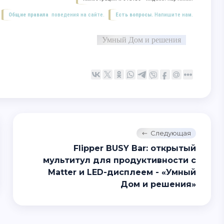
Общие правила
поведения на сайте.
Есть вопросы.
Напишите нам.
Умный Дом и решения
Следующая
Flipper BUSY Bar: открытый
мультитул для продуктивности с
Matter и LED-дисплеем - «Умный
Дом и решения»